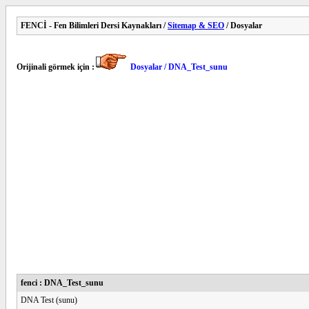
FENCİ - Fen Bilimleri Dersi Kaynakları /
Sitemap & SEO
/ Dosyalar
Orijinali görmek için :
Dosyalar / DNA_Test_sunu
fenci : DNA_Test_sunu
DNA Test (sunu)