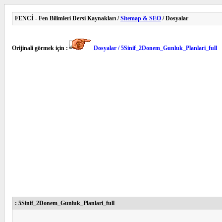
FENCİ - Fen Bilimleri Dersi Kaynakları /
Sitemap & SEO
/ Dosyalar
Orijinali görmek için :
Dosyalar / 5Sinif_2Donem_Gunluk_Planlari_full
: 5Sinif_2Donem_Gunluk_Planlari_full