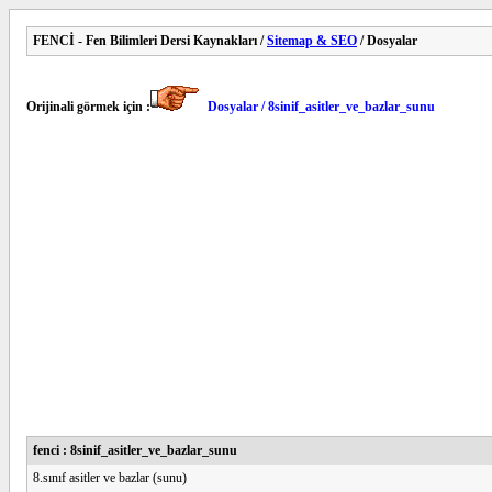
FENCİ - Fen Bilimleri Dersi Kaynakları /
Sitemap & SEO
/ Dosyalar
Orijinali görmek için :
Dosyalar / 8sinif_asitler_ve_bazlar_sunu
fenci : 8sinif_asitler_ve_bazlar_sunu
8.sınıf asitler ve bazlar (sunu)