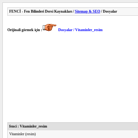
FENCİ - Fen Bilimleri Dersi Kaynakları /
Sitemap & SEO
/ Dosyalar
Orijinali görmek için :
Dosyalar / Vitaminler_resim
fenci : Vitaminler_resim
Vitaminler (resim)