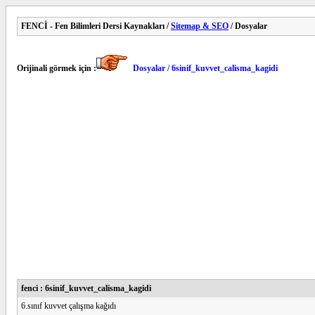
FENCİ - Fen Bilimleri Dersi Kaynakları /
Sitemap & SEO
/ Dosyalar
Orijinali görmek için :
Dosyalar / 6sinif_kuvvet_calisma_kagidi
fenci : 6sinif_kuvvet_calisma_kagidi
6.sınıf kuvvet çalışma kağıdı