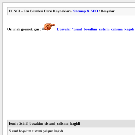
FENCİ - Fen Bilimleri Dersi Kaynakları /
Sitemap & SEO
/ Dosyalar
Orijinali görmek için :
Dosyalar / 5sinif_bosaltim_sistemi_calisma_kagidi
fenci : 5sinif_bosaltim_sistemi_calisma_kagidi
5.sınıf boşaltım sistemi çalışma kağıdı