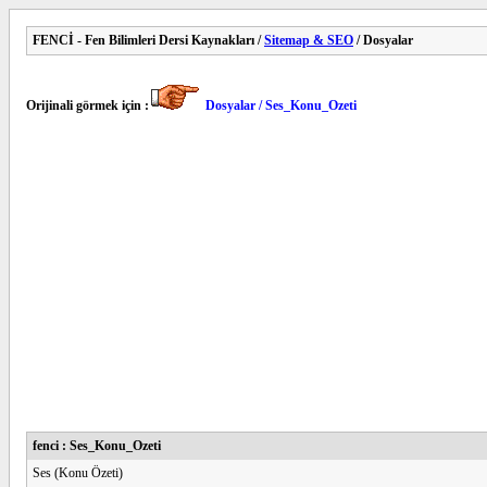
FENCİ - Fen Bilimleri Dersi Kaynakları /
Sitemap & SEO
/ Dosyalar
Orijinali görmek için :
Dosyalar / Ses_Konu_Ozeti
fenci : Ses_Konu_Ozeti
Ses (Konu Özeti)