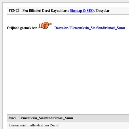
FENCİ - Fen Bilimleri Dersi Kaynakları /
Sitemap & SEO
/ Dosyalar
Orijinali görmek için :
Dosyalar / Elementlerin_Siniflandirilmasi_Sunu
fenci : Elementlerin_Siniflandirilmasi_Sunu
Elementlerin Sınıflandırılması (Sunu)