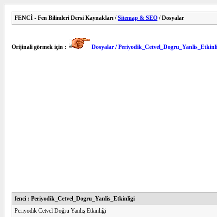
FENCİ - Fen Bilimleri Dersi Kaynakları /
Sitemap & SEO
/ Dosyalar
Orijinali görmek için :
Dosyalar / Periyodik_Cetvel_Dogru_Yanlis_Etkinli
fenci : Periyodik_Cetvel_Dogru_Yanlis_Etkinligi
Periyodik Cetvel Doğru Yanlış Etkinliği