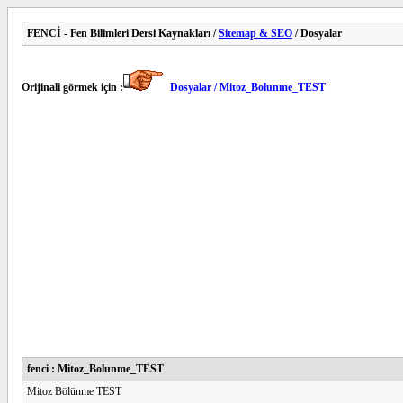
FENCİ - Fen Bilimleri Dersi Kaynakları /
Sitemap & SEO
/ Dosyalar
Orijinali görmek için :
Dosyalar / Mitoz_Bolunme_TEST
fenci : Mitoz_Bolunme_TEST
Mitoz Bölünme TEST