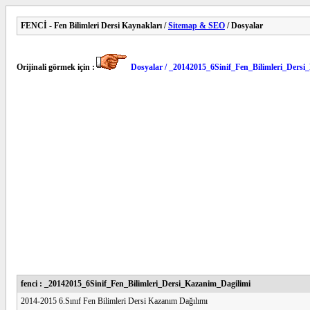
FENCİ - Fen Bilimleri Dersi Kaynakları /
Sitemap & SEO
/ Dosyalar
Orijinali görmek için :
Dosyalar / _20142015_6Sinif_Fen_Bilimleri_Ders
fenci : _20142015_6Sinif_Fen_Bilimleri_Dersi_Kazanim_Dagilimi
2014-2015 6.Sınıf Fen Bilimleri Dersi Kazanım Dağılımı