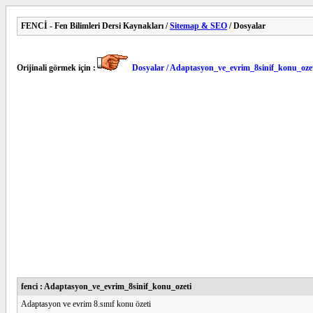
FENCİ - Fen Bilimleri Dersi Kaynakları /
Sitemap & SEO
/ Dosyalar
Orijinali görmek için :
Dosyalar / Adaptasyon_ve_evrim_8sinif_konu_oze
fenci : Adaptasyon_ve_evrim_8sinif_konu_ozeti
Adaptasyon ve evrim 8.sınıf konu özeti