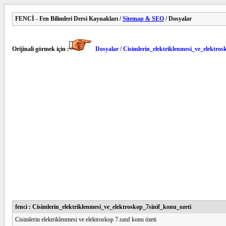
FENCİ - Fen Bilimleri Dersi Kaynakları /
Sitemap & SEO
/ Dosyalar
Orijinali görmek için :
Dosyalar / Cisimlerin_elektriklenmesi_ve_elektros
fenci : Cisimlerin_elektriklenmesi_ve_elektroskop_7sinif_konu_ozeti
Cisimlerin elektriklenmesi ve elektroskop 7.sınıf konu özeti