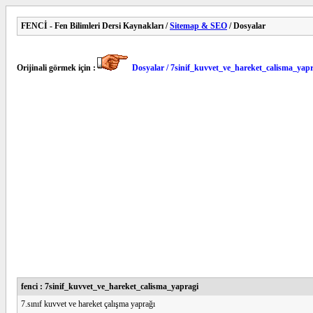
FENCİ - Fen Bilimleri Dersi Kaynakları /
Sitemap & SEO
/ Dosyalar
Orijinali görmek için :
Dosyalar / 7sinif_kuvvet_ve_hareket_calisma_yapr
fenci : 7sinif_kuvvet_ve_hareket_calisma_yapragi
7.sınıf kuvvet ve hareket çalışma yaprağı