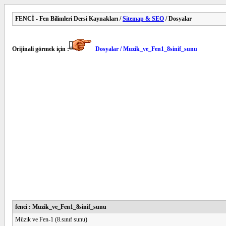
FENCİ - Fen Bilimleri Dersi Kaynakları /
Sitemap & SEO
/ Dosyalar
Orijinali görmek için :
Dosyalar / Muzik_ve_Fen1_8sinif_sunu
fenci : Muzik_ve_Fen1_8sinif_sunu
Müzik ve Fen-1 (8.sınıf sunu)