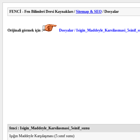
FENCİ - Fen Bilimleri Dersi Kaynakları /
Sitemap & SEO
/ Dosyalar
Orijinali görmek için :
Dosyalar / Isigin_Maddeyle_Karsilasmasi_5sinif_
fenci : Isigin_Maddeyle_Karsilasmasi_5sinif_sunu
Işığın Maddeyle Karşılaşması (5.sınıf sunu)