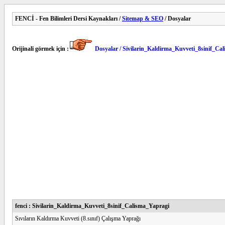
FENCİ - Fen Bilimleri Dersi Kaynakları /
Sitemap & SEO
/ Dosyalar
Orijinali görmek için :
Dosyalar / Sivilarin_Kaldirma_Kuvveti_8sinif_Ca
fenci : Sivilarin_Kaldirma_Kuvveti_8sinif_Calisma_Yapragi
Sıvıların Kaldırma Kuvveti (8.sınıf) Çalışma Yaprağı