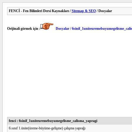
FENCİ - Fen Bilimleri Dersi Kaynakları /
Sitemap & SEO
/ Dosyalar
Orijinali görmek için :
Dosyalar / 6sinif_1uniteuremebuyumegelisme_cal
fenci : 6sinif_1uniteuremebuyumegelisme_calisma_yapragi
6.sınıf 1.ünite(üreme-büyüme-gelişme) çalışma yaprağı