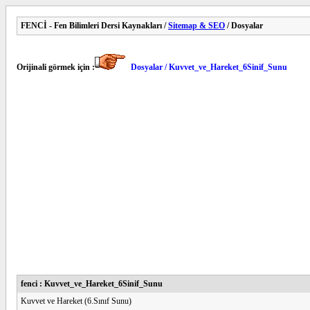
FENCİ - Fen Bilimleri Dersi Kaynakları /
Sitemap & SEO
/ Dosyalar
Orijinali görmek için :
Dosyalar / Kuvvet_ve_Hareket_6Sinif_Sunu
fenci : Kuvvet_ve_Hareket_6Sinif_Sunu
Kuvvet ve Hareket (6.Sınıf Sunu)