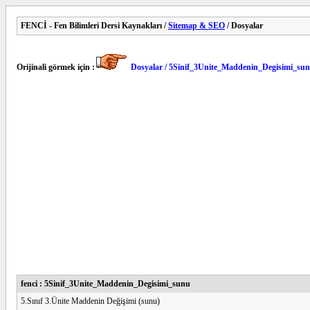
FENCİ - Fen Bilimleri Dersi Kaynakları /
Sitemap & SEO
/ Dosyalar
Orijinali görmek için :
Dosyalar / 5Sinif_3Unite_Maddenin_Degisimi_su
fenci : 5Sinif_3Unite_Maddenin_Degisimi_sunu
5.Sınıf 3.Ünite Maddenin Değişimi (sunu)