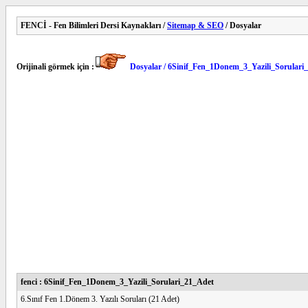
FENCİ - Fen Bilimleri Dersi Kaynakları /
Sitemap & SEO
/ Dosyalar
Orijinali görmek için :
Dosyalar / 6Sinif_Fen_1Donem_3_Yazili_Sorulari
fenci : 6Sinif_Fen_1Donem_3_Yazili_Sorulari_21_Adet
6.Sınıf Fen 1.Dönem 3. Yazılı Soruları (21 Adet)