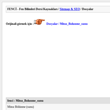
FENCİ - Fen Bilimleri Dersi Kaynakları /
Sitemap & SEO
/ Dosyalar
Orijinali görmek için :
Dosyalar / Mitoz_Bolunme_sunu
fenci : Mitoz_Bolunme_sunu
Mitoz Bölünme (sunu)