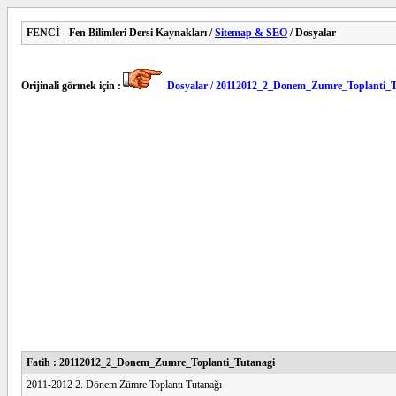
FENCİ - Fen Bilimleri Dersi Kaynakları /
Sitemap & SEO
/ Dosyalar
Orijinali görmek için :
Dosyalar / 20112012_2_Donem_Zumre_Toplanti_T
Fatih : 20112012_2_Donem_Zumre_Toplanti_Tutanagi
2011-2012 2. Dönem Zümre Toplantı Tutanağı