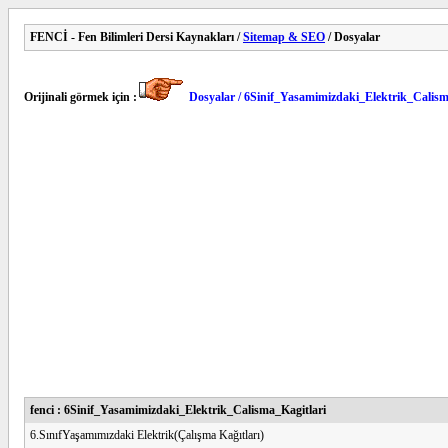
FENCİ - Fen Bilimleri Dersi Kaynakları /
Sitemap & SEO
/ Dosyalar
Orijinali görmek için :
Dosyalar / 6Sinif_Yasamimizdaki_Elektrik_Calism
fenci : 6Sinif_Yasamimizdaki_Elektrik_Calisma_Kagitlari
6.SınıfYaşamımızdaki Elektrik(Çalışma Kağıtları)