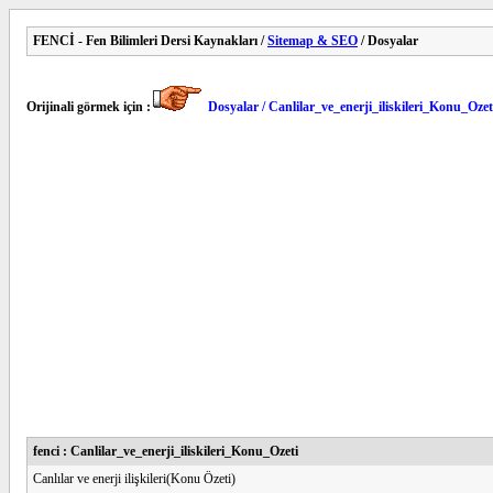
FENCİ - Fen Bilimleri Dersi Kaynakları /
Sitemap & SEO
/ Dosyalar
Orijinali görmek için :
Dosyalar / Canlilar_ve_enerji_iliskileri_Konu_Ozet
fenci : Canlilar_ve_enerji_iliskileri_Konu_Ozeti
Canlılar ve enerji ilişkileri(Konu Özeti)