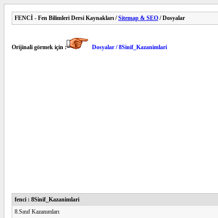
FENCİ - Fen Bilimleri Dersi Kaynakları /
Sitemap & SEO
/ Dosyalar
Orijinali görmek için :
Dosyalar / 8Sinif_Kazanimlari
fenci : 8Sinif_Kazanimlari
8.Sınıf Kazanımları