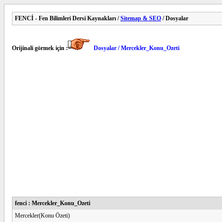
FENCİ - Fen Bilimleri Dersi Kaynakları /
Sitemap & SEO
/ Dosyalar
Orijinali görmek için :
Dosyalar / Mercekler_Konu_Ozeti
fenci : Mercekler_Konu_Ozeti
Mercekler(Konu Özeti)