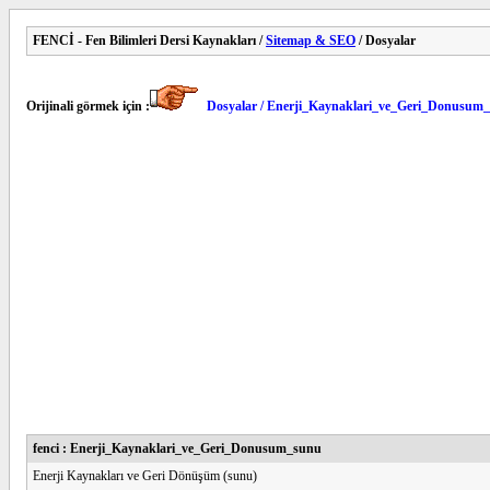
FENCİ - Fen Bilimleri Dersi Kaynakları /
Sitemap & SEO
/ Dosyalar
Orijinali görmek için :
Dosyalar / Enerji_Kaynaklari_ve_Geri_Donusum
fenci : Enerji_Kaynaklari_ve_Geri_Donusum_sunu
Enerji Kaynakları ve Geri Dönüşüm (sunu)