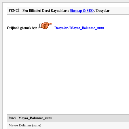
FENCİ - Fen Bilimleri Dersi Kaynakları /
Sitemap & SEO
/ Dosyalar
Orijinali görmek için :
Dosyalar / Mayoz_Bolunme_sunu
fenci : Mayoz_Bolunme_sunu
Mayoz Bölünme (sunu)