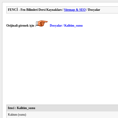
FENCİ - Fen Bilimleri Dersi Kaynakları /
Sitemap & SEO
/ Dosyalar
Orijinali görmek için :
Dosyalar / Kalitim_sunu
fenci : Kalitim_sunu
Kalıtım (sunu)