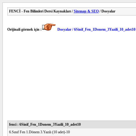
FENCİ - Fen Bilimleri Dersi Kaynakları /
Sitemap & SEO
/ Dosyalar
Orijinali görmek için :
Dosyalar / 6Sinif_Fen_1Donem_3Yazili_10_adet10
fenci : 6Sinif_Fen_1Donem_3Yazili_10_adet10
6.Sınıf Fen 1.Dönem 3.Yazılı (10 adet)-10