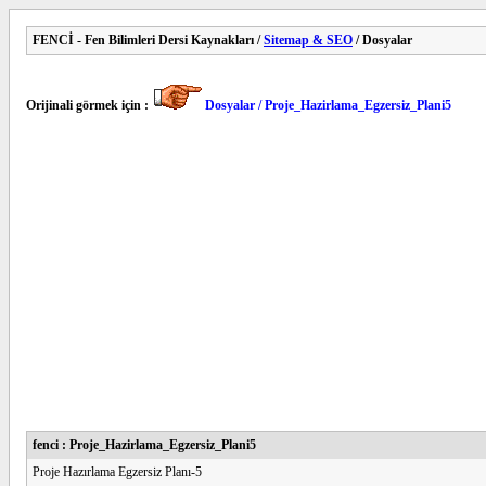
FENCİ - Fen Bilimleri Dersi Kaynakları /
Sitemap & SEO
/ Dosyalar
Orijinali görmek için :
Dosyalar / Proje_Hazirlama_Egzersiz_Plani5
fenci : Proje_Hazirlama_Egzersiz_Plani5
Proje Hazırlama Egzersiz Planı-5