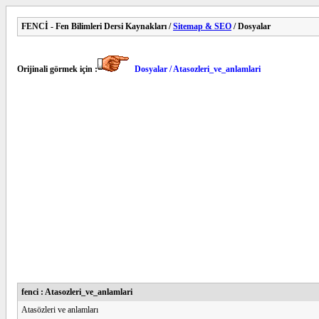
FENCİ - Fen Bilimleri Dersi Kaynakları /
Sitemap & SEO
/ Dosyalar
Orijinali görmek için :
Dosyalar / Atasozleri_ve_anlamlari
fenci : Atasozleri_ve_anlamlari
Atasözleri ve anlamları