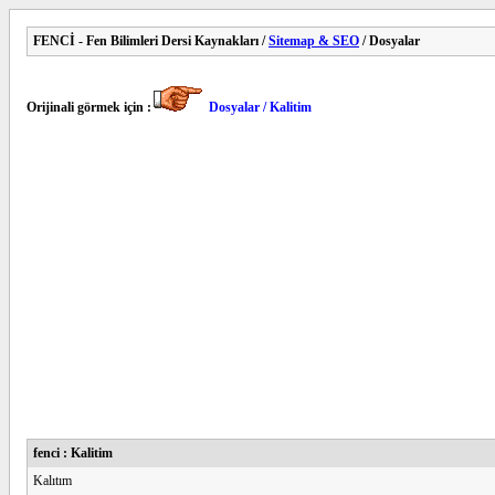
FENCİ - Fen Bilimleri Dersi Kaynakları /
Sitemap & SEO
/ Dosyalar
Orijinali görmek için :
Dosyalar / Kalitim
fenci : Kalitim
Kalıtım