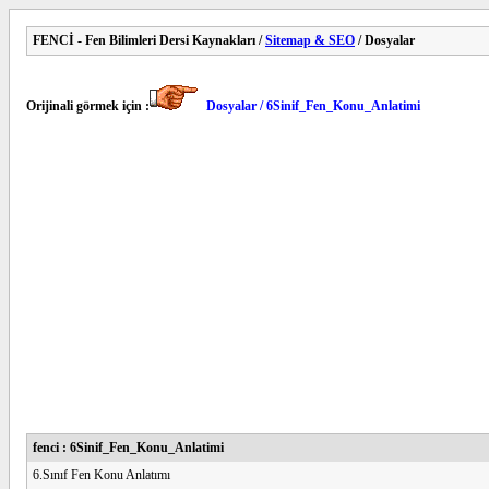
FENCİ - Fen Bilimleri Dersi Kaynakları /
Sitemap & SEO
/ Dosyalar
Orijinali görmek için :
Dosyalar / 6Sinif_Fen_Konu_Anlatimi
fenci : 6Sinif_Fen_Konu_Anlatimi
6.Sınıf Fen Konu Anlatımı