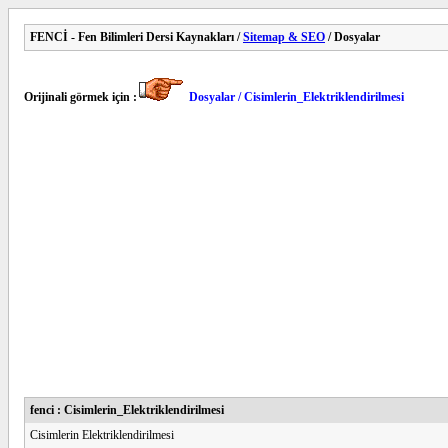
FENCİ - Fen Bilimleri Dersi Kaynakları /
Sitemap & SEO
/ Dosyalar
Orijinali görmek için :
Dosyalar / Cisimlerin_Elektriklendirilmesi
fenci : Cisimlerin_Elektriklendirilmesi
Cisimlerin Elektriklendirilmesi