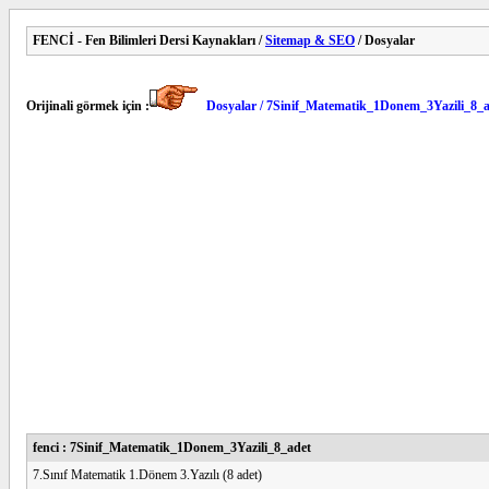
FENCİ - Fen Bilimleri Dersi Kaynakları /
Sitemap & SEO
/ Dosyalar
Orijinali görmek için :
Dosyalar / 7Sinif_Matematik_1Donem_3Yazili_8_
fenci : 7Sinif_Matematik_1Donem_3Yazili_8_adet
7.Sınıf Matematik 1.Dönem 3.Yazılı (8 adet)