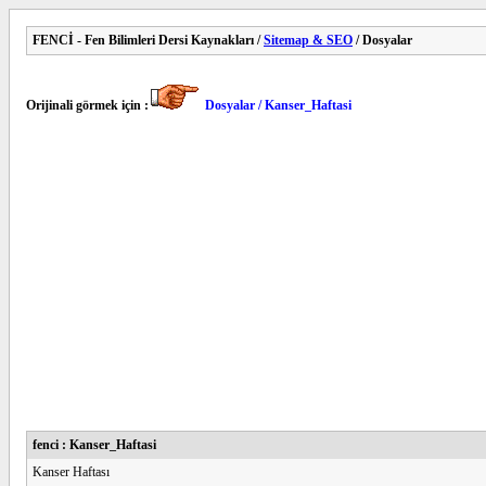
FENCİ - Fen Bilimleri Dersi Kaynakları /
Sitemap & SEO
/ Dosyalar
Orijinali görmek için :
Dosyalar / Kanser_Haftasi
fenci : Kanser_Haftasi
Kanser Haftası