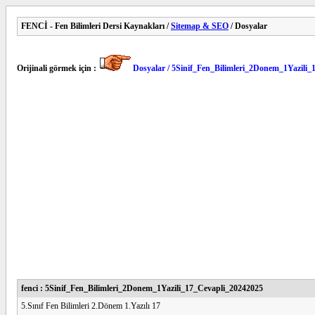
FENCİ - Fen Bilimleri Dersi Kaynakları /
Sitemap & SEO
/ Dosyalar
Orijinali görmek için :
Dosyalar / 5Sinif_Fen_Bilimleri_2Donem_1Yazili
fenci : 5Sinif_Fen_Bilimleri_2Donem_1Yazili_17_Cevapli_20242025
5.Sınıf Fen Bilimleri 2.Dönem 1.Yazılı 17