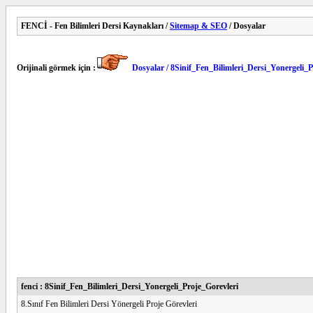
FENCİ - Fen Bilimleri Dersi Kaynakları /
Sitemap & SEO
/ Dosyalar
Orijinali görmek için :
Dosyalar / 8Sinif_Fen_Bilimleri_Dersi_Yonergeli_P
fenci : 8Sinif_Fen_Bilimleri_Dersi_Yonergeli_Proje_Gorevleri
8.Sınıf Fen Bilimleri Dersi Yönergeli Proje Görevleri