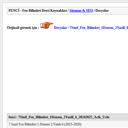
FENCİ - Fen Bilimleri Dersi Kaynakları /
Sitemap & SEO
/ Dosyalar
Orijinali görmek için :
Dosyalar / 7Sinif_Fen_Bilimleri_1Donem_2Yazili
fenci : 7Sinif_Fen_Bilimleri_1Donem_2Yazili_6_20242025_Acik_Uclu
7.Sınıf Fen Bilimleri 1.Dönem 2.Yazılı 6 (2025-2026)