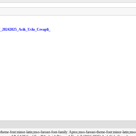
_7_20242025_Acik_Uclu_Cevapli_
ii-theme-font:minor-latin;mso-fareast-font-family: Aptos;mso-fareast-theme-font:minor-latin;