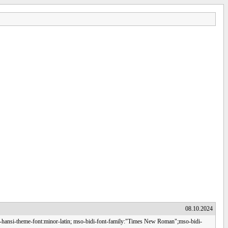
08.10.2024
mso-hansi-theme-font:minor-latin; mso-bidi-font-family:"Times New Roman";mso-bidi-