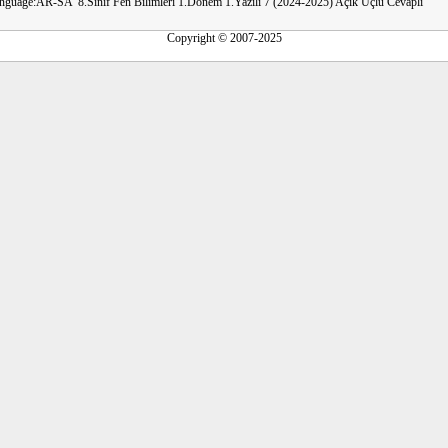
anguage:AR-SA"8.Sınıf Fen Bilimleri 1.Dönem 1.Yazılı 7 (2024-2025) Açık Uçlu Cevaplı
Copyright © 2007-2025