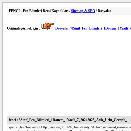
FENCİ - Fen Bilimleri Dersi Kaynakları /
Sitemap & SEO
/ Dosyalar
Orijinali görmek için :
Dosyalar / 8Sinif_Fen_Bilimleri_1Donem_1Yazili
fenci : 8Sinif_Fen_Bilimleri_1Donem_1Yazili_7_20242025_Acik_Uclu_Cevapli_
span style="font-size:11.0pt;line-height:107%; font-family:"Aptos",sans-serif;mso-asc