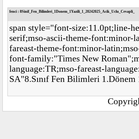
fenci : 8Sinif_Fen_Bilimleri_1Donem_1Yazili_1_20242025_Acik_Uclu_Cevapli_
span style="font-size:11.0pt;line-
serif;mso-ascii-theme-font:minor-l
fareast-theme-font:minor-latin;mso
font-family:"Times New Roman";ms
language:TR;mso-fareast-languag
SA"8.Sınıf Fen Bilimleri 1.Dönem 
Copyrig