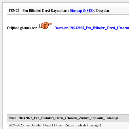
FENCİ - Fen Bilimleri Dersi Kaynakları /
Sitemap & SEO
/ Dosyalar
Orijinali görmek için :
Dosyalar / 20242025_Fen_Bilimleri_Dersi_1Done
fenci : 20242025_Fen_Bilimleri_Dersi_1Donem_Zumre_Toplanti_Tutanagi1
2024-2025 Fen Bilimleri Dersi 1.Dönem Zümre Toplantı Tutanağı-1