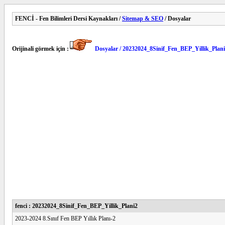
FENCİ - Fen Bilimleri Dersi Kaynakları /
Sitemap & SEO
/ Dosyalar
Orijinali görmek için :
Dosyalar / 20232024_8Sinif_Fen_BEP_Yillik_Plan
fenci : 20232024_8Sinif_Fen_BEP_Yillik_Plani2
2023-2024 8.Sınıf Fen BEP Yıllık Planı-2