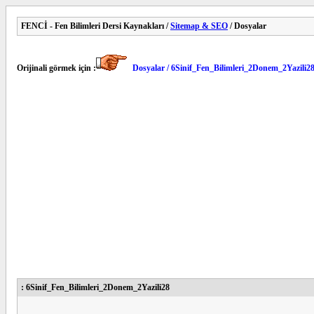
FENCİ - Fen Bilimleri Dersi Kaynakları /
Sitemap & SEO
/ Dosyalar
Orijinali görmek için :
Dosyalar / 6Sinif_Fen_Bilimleri_2Donem_2Yazili2
: 6Sinif_Fen_Bilimleri_2Donem_2Yazili28