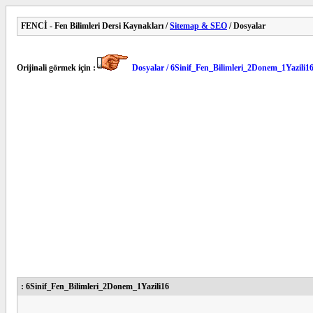
FENCİ - Fen Bilimleri Dersi Kaynakları /
Sitemap & SEO
/ Dosyalar
Orijinali görmek için :
Dosyalar / 6Sinif_Fen_Bilimleri_2Donem_1Yazili1
: 6Sinif_Fen_Bilimleri_2Donem_1Yazili16