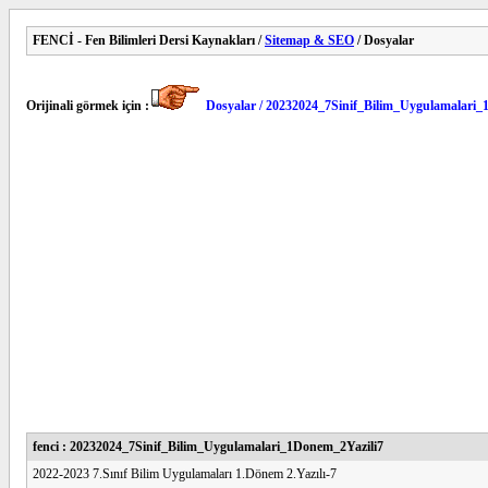
FENCİ - Fen Bilimleri Dersi Kaynakları /
Sitemap & SEO
/ Dosyalar
Orijinali görmek için :
Dosyalar / 20232024_7Sinif_Bilim_Uygulamalari_
fenci : 20232024_7Sinif_Bilim_Uygulamalari_1Donem_2Yazili7
2022-2023 7.Sınıf Bilim Uygulamaları 1.Dönem 2.Yazılı-7