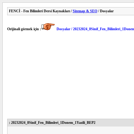
FENCİ - Fen Bilimleri Dersi Kaynakları /
Sitemap & SEO
/ Dosyalar
Orijinali görmek için :
Dosyalar / 20232024_8Sinif_Fen_Bilimleri_1Done
: 20232024_8Sinif_Fen_Bilimleri_1Donem_1Yazili_BEP2