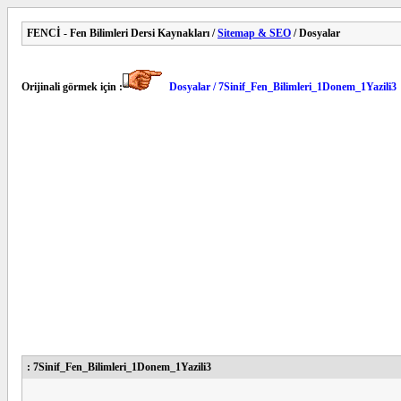
FENCİ - Fen Bilimleri Dersi Kaynakları /
Sitemap & SEO
/ Dosyalar
Orijinali görmek için :
Dosyalar / 7Sinif_Fen_Bilimleri_1Donem_1Yazili3
: 7Sinif_Fen_Bilimleri_1Donem_1Yazili3